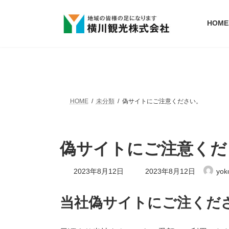
コ
ナ
ン
ビ
HOME
テ
ゲ
ン
ー
ツ
シ
へ
ョ
ス
ン
キ
に
ッ
移
プ
動
HOME
未分類
偽サイトにご注意ください。
偽サイトにご注意くだ
最
2023年8月12日
2023年8月12日
yok
終
更
新
当社偽サイトにご注くだ
日
時
: